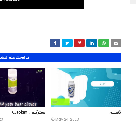
قد تُعجبك هذه المش
لافيـــن
سيتوكيم .. Cytokim
23
May 24, 2023