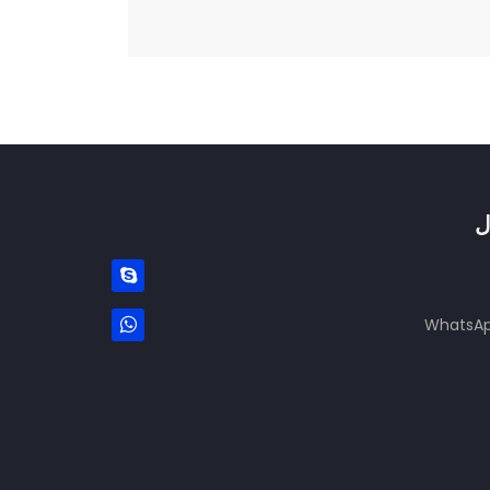
ل
WhatsAp