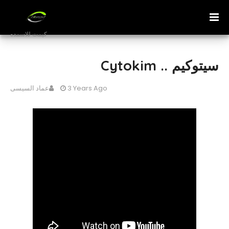
كيمت للاسمده
سيتوكيم .. Cytokim
3 Years Ago
عماد السيسى